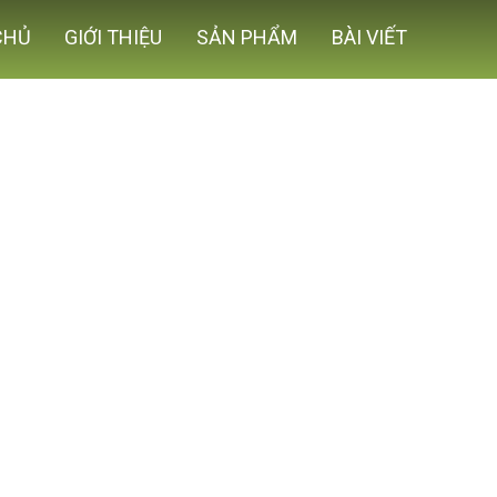
CHỦ
GIỚI THIỆU
SẢN PHẨM
BÀI VIẾT