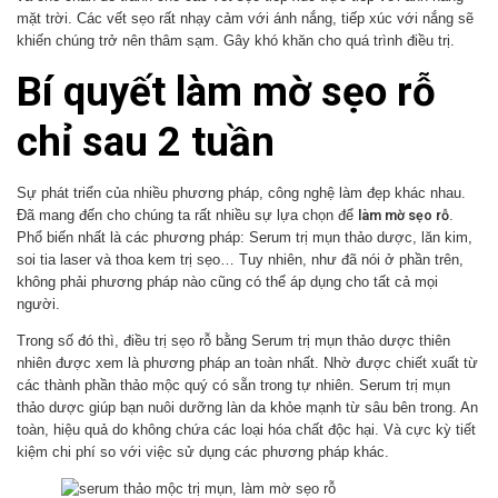
mặt trời. Các vết sẹo rất nhạy cảm với ánh nắng, tiếp xúc với nắng sẽ
khiến chúng trở nên thâm sạm. Gây khó khăn cho quá trình điều trị.
Bí quyết làm mờ sẹo rỗ
chỉ sau 2 tuần
Sự phát triển của nhiều phương pháp, công nghệ làm đẹp khác nhau.
làm mờ sẹo rỗ
Đã mang đến cho chúng ta rất nhiều sự lựa chọn để
.
Phổ biến nhất là các phương pháp: Serum trị mụn thảo dược, lăn kim,
soi tia laser và thoa kem trị sẹo… Tuy nhiên, như đã nói ở phần trên,
không phải phương pháp nào cũng có thể áp dụng cho tất cả mọi
người.
Trong số đó thì, điều trị sẹo rỗ bằng Serum trị mụn thảo dược thiên
nhiên được xem là phương pháp an toàn nhất. Nhờ được chiết xuất từ
các thành phần thảo mộc quý có sẵn trong tự nhiên. Serum trị mụn
thảo dược giúp bạn nuôi dưỡng làn da khỏe mạnh từ sâu bên trong. An
toàn, hiệu quả do không chứa các loại hóa chất độc hại. Và cực kỳ tiết
kiệm chi phí so với việc sử dụng các phương pháp khác.