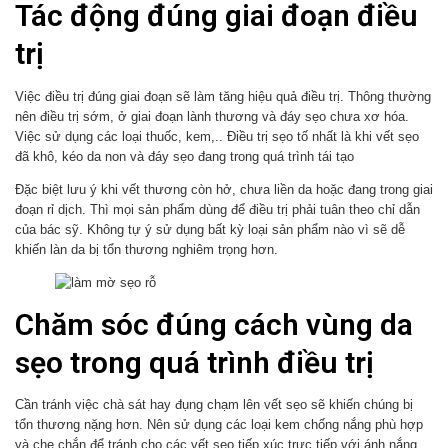
Tác động đúng giai đoạn điều
trị
Việc điều trị đúng giai đoạn sẽ làm tăng hiệu quả điều trị. Thông thường
nên điều trị sớm, ở giai đoạn lành thương và đáy sẹo chưa xơ hóa.
Việc sử dụng các loại thuốc, kem,.. Điều trị sẹo tố nhất là khi vết sẹo
đã khô, kéo da non và đáy sẹo đang trong quá trình tái tạo
Đặc biệt lưu ý khi vết thương còn hở, chưa liền da hoặc đang trong giai
đoạn rỉ dịch. Thì mọi sản phẩm dùng để điều trị phải tuân theo chỉ dẫn
của bác sỹ. Không tự ý sử dụng bất kỳ loại sản phẩm nào vì sẽ dễ
khiến làn da bị tổn thương nghiêm trọng hơn.
Chăm sóc đúng cách vùng da
sẹo trong quá trình điều trị
Cần tránh việc chà sát hay đụng chạm lên vết sẹo sẽ khiến chúng bị
tổn thương nặng hơn. Nên sử dụng các loại kem chống nắng phù hợp
và che chắn để tránh cho các vết sẹo tiếp xúc trực tiếp với ánh nắng