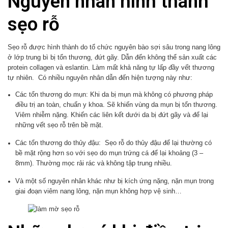
Nguyên nhân hình thành
sẹo rỗ
Sẹo rỗ được hình thành do tổ chức nguyên bào sợi sâu trong nang lông
ở lớp trung bì bị tổn thương, đứt gãy. Dẫn đến không thể sản xuất các
protein collagen và eslantin. Làm mất khả năng tự lấp đầy vết thương
tự nhiên. Có nhiều nguyên nhân dẫn đến hiện tượng này như:
Các tổn thương do mụn: Khi da bị mụn mà không có phương pháp
điều trị an toàn, chuẩn y khoa. Sẽ khiến vùng da mụn bị tổn thương.
Viêm nhiễm nặng. Khiến các liên kết dưới da bị đứt gãy và để lại
những vết sẹo rỗ trên bề mặt.
Các tổn thương do thủy đậu: Sẹo rỗ do thủy đậu để lại thường có
bề mặt rộng hơn so với sẹo do mụn trứng cá để lại khoảng (3 –
8mm). Thường mọc rải rác và không tập trung nhiều.
Và một số nguyên nhân khác như bị kích ứng nặng, nặn mụn trong
giai đoạn viêm nang lông, nặn mụn không hợp vệ sinh…