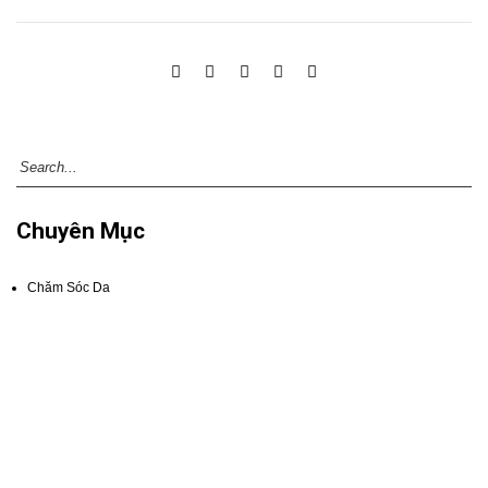
Chuyên Mục
Chăm Sóc Da
Bài Viết Mới
Quy trình chăm sóc da nhạy cảm hiệu quả
Cách phân biệt nám tàn nhang đồi mồi