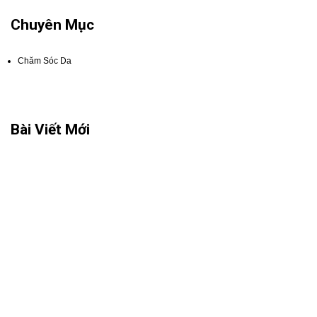
Chuyên Mục
Chăm Sóc Da
Bài Viết Mới
Quy trình chăm sóc da nhạy cảm hiệu quả
Cách phân biệt nám tàn nhang đồi mồi
Dấu hiệu da nhiễm corticoid 2021 mà bạn nên biết
Chia sẻ cách tự làm mặt nạ dưỡng da tại nhà 2021
Cách điều trị mụn bằng mật ong có hiệu quả không?