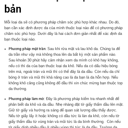
bản
Mỗi loại da sẽ có phương pháp chăm sóc phù hợp khác nhau. Do đó,
bạn cần xác định được da của mình thuộc loại nào để có phương pháp
chăm sóc phù hợp. Dưới đây là hai cách đơn giản nhất để xác định da
bạn thuộc loại nào.
Phương pháp mặt trần:
Sau khi rửa mặt và lau khô da. Chúng ta để
da trần như vậy mà không thoa lên da bất kỳ một sản phẩm nào.
Sau khoản 30 phút hãy cảm nhận xem da mình có khô hay không,
nếu có thì da của bạn thuộc loại da khô. Nếu da có dấu hiệu bóng
trên má, ngoài trán và mũi thì có thể đây là da dầu. Còn nếu da chỉ
bóng ở trán và mũi thì khả năng cao là da bạn là da hỗn hợp. Nếu
không khô căng cũng không đổ dầu thì xin chúc mừng bạn thuộc top
da thường.
Phương pháp làm mờ
: Đây là phương pháp kiểm tra nhanh nhất để
phân biết da khô và da dầu. Nhẹ nhàng đặt tờ giấy thấm dầu lên mặt.
Giữ tờ giấy và hướng ra sáng để quan sát lượng dầu thấy được.
Nếu tờ giấy lấy ít hoặc không có dầu tức là làn da khô, còn nếu tờ
giấy thấm dầu từ vùng trán và mũi tức là da bình thường. Còn nếu
tờ giấy dính nhiều dầu ở nhiều vùng thì tức là da dầu. Trường da