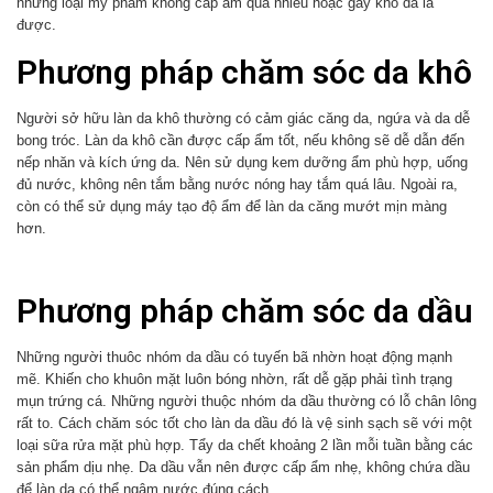
những loại mỹ phẩm không cấp ẩm quá nhiều hoặc gây khô da là
được.
Phương pháp chăm sóc da khô
Người sở hữu làn da khô thường có cảm giác căng da, ngứa và da dễ
bong tróc. Làn da khô cần được cấp ẩm tốt, nếu không sẽ dễ dẫn đến
nếp nhăn và kích ứng da. Nên sử dụng kem dưỡng ẩm phù hợp, uống
đủ nước, không nên tắm bằng nước nóng hay tắm quá lâu. Ngoài ra,
còn có thể sử dụng máy tạo độ ẩm để làn da căng mướt mịn màng
hơn.
Phương pháp chăm sóc da dầu
Những người thuôc nhóm da dầu có tuyến bã nhờn hoạt động mạnh
mẽ. Khiến cho khuôn mặt luôn bóng nhờn, rất dễ gặp phải tình trạng
mụn trứng cá. Những người thuộc nhóm da dầu thường có lỗ chân lông
rất to. Cách chăm sóc tốt cho làn da dầu đó là vệ sinh sạch sẽ với một
loại sữa rửa mặt phù hợp. Tẩy da chết khoảng 2 lần mỗi tuần bằng các
sản phẩm dịu nhẹ. Da dầu vẫn nên được cấp ẩm nhẹ, không chứa dầu
để làn da có thể ngậm nước đúng cách.